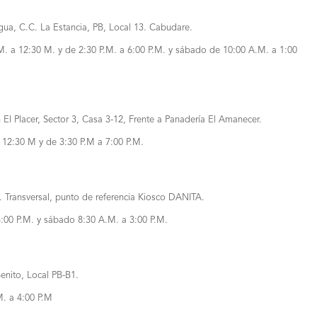
gua, C.C. La Estancia, PB, Local 13. Cabudare.
M. a 12:30 M. y de 2:30 P.M. a 6:00 P.M. y sábado de 10:00 A.M. a 1:00
 El Placer, Sector 3, Casa 3-12, Frente a Panadería El Amanecer.
 12:30 M y de 3:30 P.M a 7:00 P.M.
4ta. Transversal, punto de referencia Kiosco DANITA.
5:00 P.M. y sábado 8:30 A.M. a 3:00 P.M.
enito, Local PB-B1.
M. a 4:00 P.M