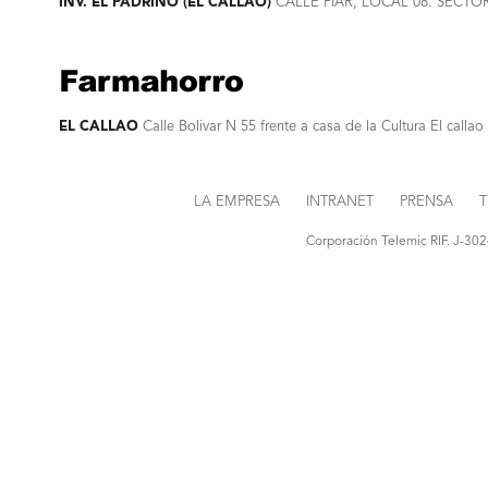
INV. EL PADRINO (EL CALLAO)
CALLE PIAR, LOCAL 08. SECTO
EL CALLAO
Calle Bolivar N 55 frente a casa de la Cultura El callao
LA EMPRESA
INTRANET
PRENSA
T
Corporación Telemic RIF. J-30