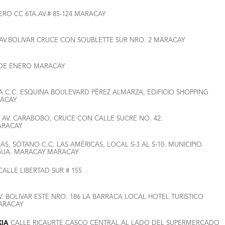
ERO CC 6TA.AV.# 85-124 MARACAY
AV.BOLIVAR CRUCE CON SOUBLETTE SUR NRO. 2 MARACAY
 DE ENERO MARACAY
A C.C. ESQUINA BOULEVARD PÉREZ ALMARZA, EDIFICIO SHOPPING
RACAY
AV. CARABOBO, CRUCE CON CALLE SUCRE NO. 42.
ARACAY
IAS, SÓTANO C.C. LAS AMÉRICAS, LOCAL S-3 AL S-10. MUNICIPIO
GUA. MARACAY MARACAY
ALLE LIBERTAD SUR # 155
. BOLIVAR ESTE NRO. 186 LA BARRACA LOCAL HOTEL TURISTICO
ARACAY
XIA
CALLE RICAURTE,CASCO CENTRAL,AL LADO DEL SUPERMERCADO