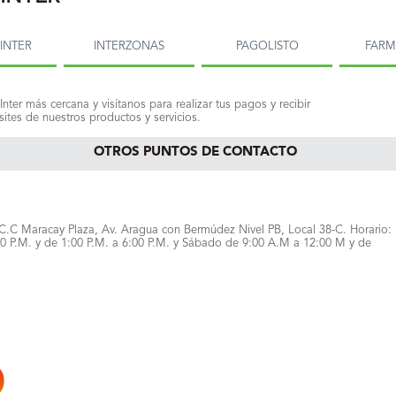
INTER
INTERZONAS
PAGOLISTO
FAR
Inter más cercana y visítanos para realizar tus pagos y recibir
ites de nuestros productos y servicios.
OTROS PUNTOS DE CONTACTO
C.C Maracay Plaza, Av. Aragua con Bermúdez Nivel PB, Local 38-C. Horario:
00 P.M. y de 1:00 P.M. a 6:00 P.M. y Sábado de 9:00 A.M a 12:00 M y de