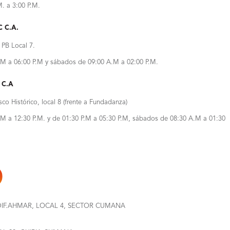
M. a 3:00 P.M.
 C.A.
 PB Local 7.
A.M a 06:00 P.M y sábados de 09:00 A.M a 02:00 P.M.
 C.A
co Histórico, local 8 (frente a Fundadanza)
A.M a 12:30 P.M. y de 01:30 P.M a 05:30 P.M, sábados de 08:30 A.M a 01:30
DIF.AHMAR, LOCAL 4, SECTOR CUMANA