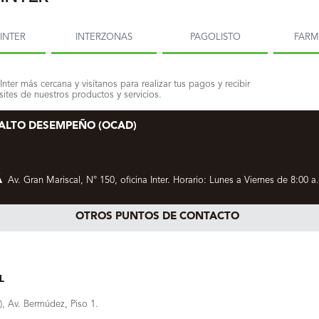
INTER
INTERZONAS
PAGOLISTO
FAR
Inter más cercana y visítanos para realizar tus pagos y recibir
ites de nuestros productos y servicios.
 ALTO DESEMPEÑO (OCAD)
Á
Av. Gran Mariscal, N° 150, oficina Inter. Horario: Lunes a Viernes de 8:00 a.
OTROS PUNTOS DE CONTACTO
L
), Av. Bermúdez, Piso 1.