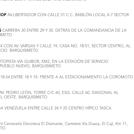
HOP
AV.LIBERTADOR CON CALLE 51 C.C. BABILÓN LOCAL K-7 SECTOR
S
CARRERA 30 ENTRE 29 Y 30. DETRÁS DE LA COMANDANCIA DE LA
SIMETO
 CON AV. VARGAS Y CALLE 19, CASA NO. 18-51, SECTOR CENTRO, AL
CIO. BARQUISIMETO
TOPISTA VÍA QUIBOR, KM2, EN LA ESTACIÓN DE SERVICIO
PUEBLO NUEVO, BARQUISIMETO
 18-54 ENTRE 18 Y 19. FRENTE A AL ESTACIONAMIENTO LA COROMOTO
AV. PEDRO LEÓN, TORRE C/C 60, ESQ. CALLE 60, DIAGONAL AL
EL OESTE. BARQUISIMETO
A VENEZUELA ENTRE CALLE 24 Y 25 CENTRO HÍPICO TASCA
nt Cervecería Discoteca El Diamante, Carretera Vía Duaca, El Cují, Km 11,
ETO