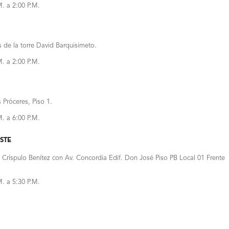
M. a 2:00 P.M.
s de la torre David Barquisimeto.
M. a 2:00 P.M.
 Próceres, Piso 1.
M. a 6:00 P.M.
STE
. Críspulo Benítez con Av. Concordia Edif. Don José Piso PB Local 01 Frente
M. a 5:30 P.M.