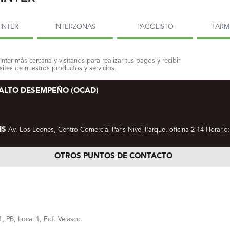
INTER
INTERZONAS
PAGOLISTO
FAR
Inter más cercana y visítanos para realizar tus pagos y recibir
ites de nuestros productos y servicios.
 ALTO DESEMPEÑO (OCAD)
IS
Av. Los Leones, Centro Comercial Paris Nivel Parque, oficina 2-14 Horario:
OTROS PUNTOS DE CONTACTO
1, PB, Local 1, Edf. Velasco.